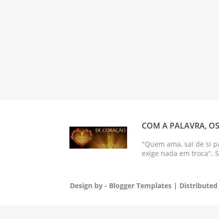
COM A PALAVRA, OS
"Quem ama, sai de si p
exige nada em troca". 
Design by -
Blogger Templates
| Distributed