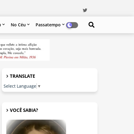
u
No Céu
Passatempo
TRANSLATE
Select Language
▼
VOCÊ SABIA?