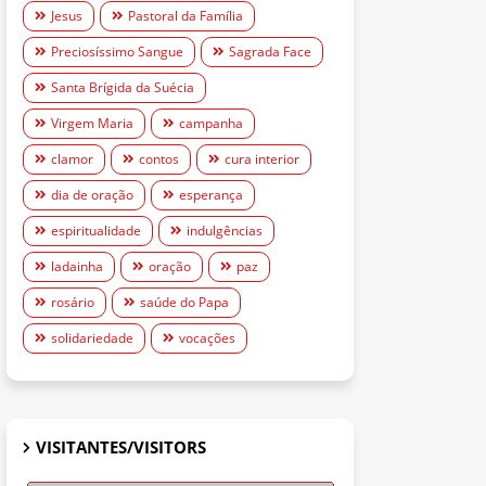
Jesus
Pastoral da Família
Preciosíssimo Sangue
Sagrada Face
Santa Brígida da Suécia
Virgem Maria
campanha
clamor
contos
cura interior
dia de oração
esperança
espiritualidade
indulgências
ladainha
oração
paz
rosário
saúde do Papa
solidariedade
vocações
VISITANTES/VISITORS