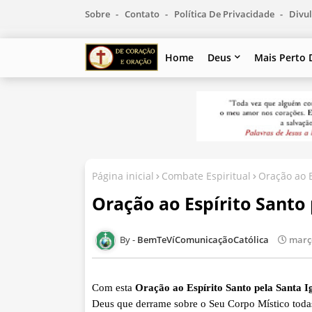
Sobre
Contato
Política De Privacidade
Divul
Home
Deus
Mais Perto 
Página inicial
Combate Espiritual
Oração ao E
Oração ao Espírito Santo 
BemTeVíComunicaçãoCatólica
março
Com esta
Oração ao Espírito Santo pela Santa I
Deus que derrame sobre o Seu Corpo Místico todas