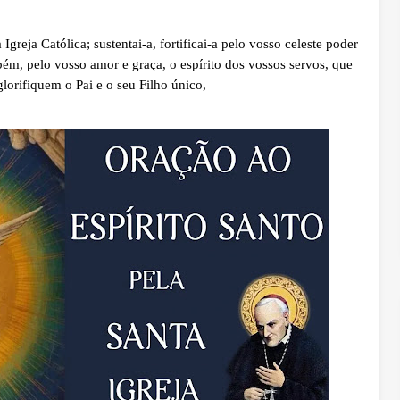
 Igreja Católica; sustentai-a, fortificai-a pelo vosso celeste poder
bém, pelo vosso amor e graça, o espírito dos vossos servos, que
orifiquem o Pai e o seu Filho único,