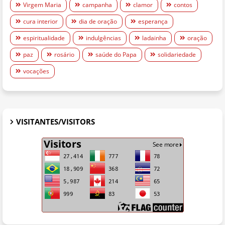
Virgem Maria
campanha
clamor
contos
cura interior
dia de oração
esperança
espiritualidade
indulgências
ladainha
oração
paz
rosário
saúde do Papa
solidariedade
vocações
VISITANTES/VISITORS