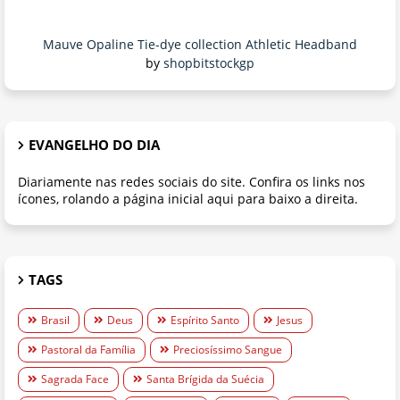
Mauve Opaline Tie-dye collection Athletic Headband
by
shopbitstockgp
EVANGELHO DO DIA
Diariamente nas redes sociais do site. Confira os links nos
ícones, rolando a página inicial aqui para baixo a direita.
TAGS
Brasil
Deus
Espírito Santo
Jesus
Pastoral da Família
Preciosíssimo Sangue
Sagrada Face
Santa Brígida da Suécia