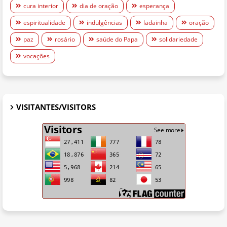
cura interior
dia de oração
esperança
espiritualidade
indulgências
ladainha
oração
paz
rosário
saúde do Papa
solidariedade
vocações
VISITANTES/VISITORS