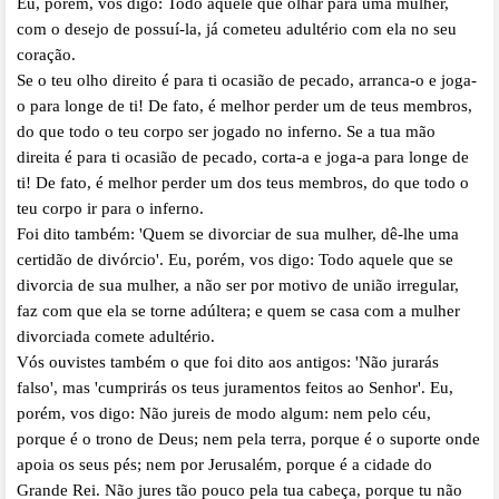
Eu, porém, vos digo: Todo aquele que olhar para uma mulher,
com o desejo de possuí-la, já cometeu adultério com ela no seu
coração.
Se o teu olho direito é para ti ocasião de pecado, arranca-o e joga-
o para longe de ti! De fato, é melhor perder um de teus membros,
do que todo o teu corpo ser jogado no inferno. Se a tua mão
direita é para ti ocasião de pecado, corta-a e joga-a para longe de
ti! De fato, é melhor perder um dos teus membros, do que todo o
teu corpo ir para o inferno.
Foi dito também: 'Quem se divorciar de sua mulher, dê-lhe uma
certidão de divórcio'. Eu, porém, vos digo: Todo aquele que se
divorcia de sua mulher, a não ser por motivo de união irregular,
faz com que ela se torne adúltera; e quem se casa com a mulher
divorciada comete adultério.
Vós ouvistes também o que foi dito aos antigos: 'Não jurarás
falso', mas 'cumprirás os teus juramentos feitos ao Senhor'. Eu,
porém, vos digo: Não jureis de modo algum: nem pelo céu,
porque é o trono de Deus; nem pela terra, porque é o suporte onde
apoia os seus pés; nem por Jerusalém, porque é a cidade do
Grande Rei. Não jures tão pouco pela tua cabeça, porque tu não