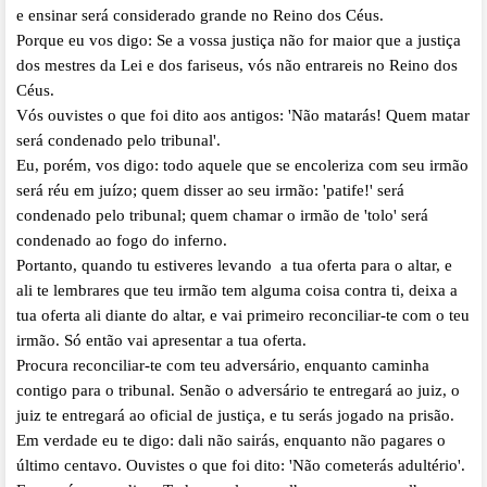
e ensinar será considerado grande no Reino dos Céus.
Porque eu vos digo: Se a vossa justiça não for maior que a justiça
dos mestres da Lei e dos fariseus, vós não entrareis no Reino dos
Céus.
Vós ouvistes o que foi dito aos antigos: 'Não matarás! Quem matar
será condenado pelo tribunal'.
Eu, porém, vos digo: todo aquele que se encoleriza com seu irmão
será réu em juízo; quem disser ao seu irmão: 'patife!' será
condenado pelo tribunal; quem chamar o irmão de 'tolo' será
condenado ao fogo do inferno.
Portanto, quando tu estiveres levando a tua oferta para o altar, e
ali te lembrares que teu irmão tem alguma coisa contra ti, deixa a
tua oferta ali diante do altar, e vai primeiro reconciliar-te com o teu
irmão. Só então vai apresentar a tua oferta.
Procura reconciliar-te com teu adversário, enquanto caminha
contigo para o tribunal. Senão o adversário te entregará ao juiz, o
juiz te entregará ao oficial de justiça, e tu serás jogado na prisão.
Em verdade eu te digo: dali não sairás, enquanto não pagares o
último centavo. Ouvistes o que foi dito: 'Não cometerás adultério'.