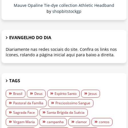
Mauve Opaline Tie-dye collection Athletic Headband
by
shopbitstockgp
EVANGELHO DO DIA
Diariamente nas redes sociais do site. Confira os links nos
ícones, rolando a página inicial aqui para baixo a direita.
TAGS
Brasil
Deus
Espírito Santo
Jesus
Pastoral da Família
Preciosíssimo Sangue
Sagrada Face
Santa Brígida da Suécia
Virgem Maria
campanha
clamor
contos