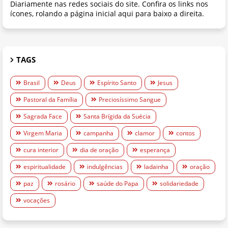
Diariamente nas redes sociais do site. Confira os links nos
ícones, rolando a página inicial aqui para baixo a direita.
TAGS
Brasil
Deus
Espírito Santo
Jesus
Pastoral da Família
Preciosíssimo Sangue
Sagrada Face
Santa Brígida da Suécia
Virgem Maria
campanha
clamor
contos
cura interior
dia de oração
esperança
espiritualidade
indulgências
ladainha
oração
paz
rosário
saúde do Papa
solidariedade
vocações