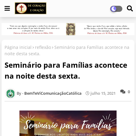
Página inicial
reflexão
Seminário para Famílias acontece na
noite desta sexta.
Seminário para Famílias acontece
na noite desta sexta.
0
BemTeVíComunicaçãoCatólica
julho 15, 2021