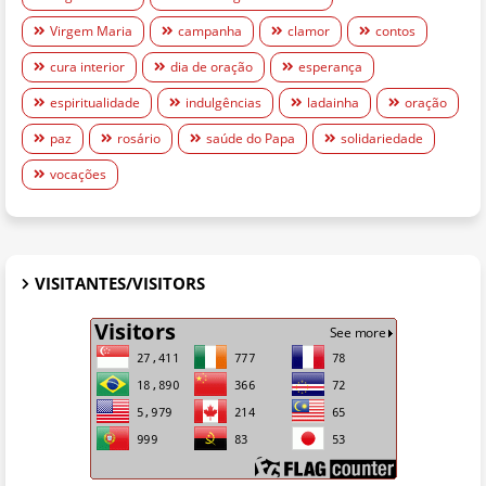
Virgem Maria
campanha
clamor
contos
cura interior
dia de oração
esperança
espiritualidade
indulgências
ladainha
oração
paz
rosário
saúde do Papa
solidariedade
vocações
VISITANTES/VISITORS