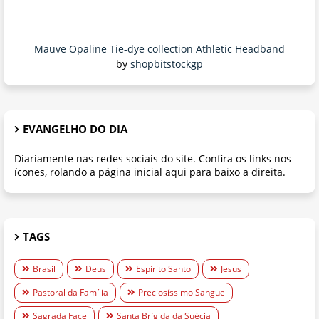
Mauve Opaline Tie-dye collection Athletic Headband
by
shopbitstockgp
EVANGELHO DO DIA
Diariamente nas redes sociais do site. Confira os links nos
ícones, rolando a página inicial aqui para baixo a direita.
TAGS
Brasil
Deus
Espírito Santo
Jesus
Pastoral da Família
Preciosíssimo Sangue
Sagrada Face
Santa Brígida da Suécia