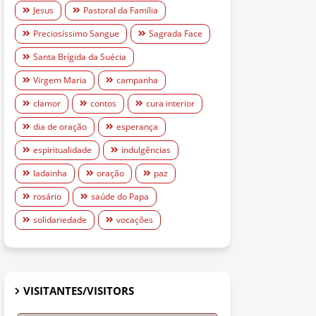
Jesus
Pastoral da Família
Preciosíssimo Sangue
Sagrada Face
Santa Brígida da Suécia
Virgem Maria
campanha
clamor
contos
cura interior
dia de oração
esperança
espiritualidade
indulgências
ladainha
oração
paz
rosário
saúde do Papa
solidariedade
vocações
VISITANTES/VISITORS