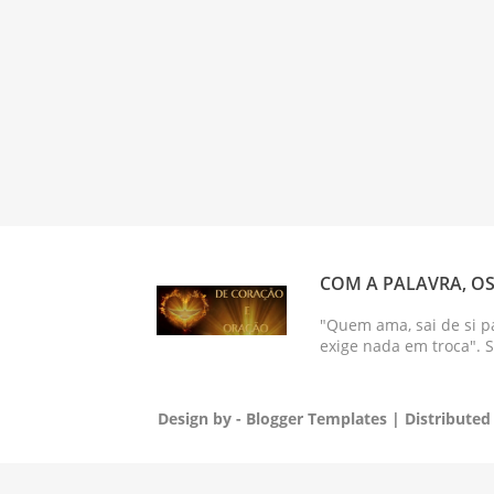
COM A PALAVRA, OS
"Quem ama, sai de si p
exige nada em troca". 
Design by -
Blogger Templates
| Distributed