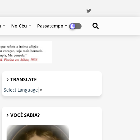
u
No Céu
Passatempo
TRANSLATE
Select Language
▼
VOCÊ SABIA?