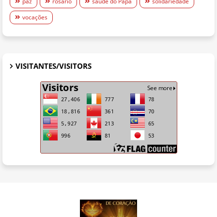
paz
rosário
saúde do Papa
solidariedade
vocações
VISITANTES/VISITORS