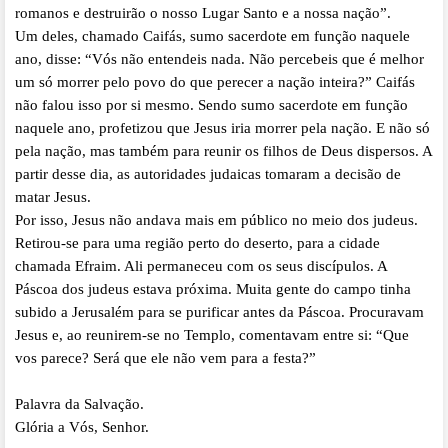
romanos e destruirão o nosso Lugar Santo e a nossa nação”.
Um deles, chamado Caifás, sumo sacerdote em função naquele
ano, disse: “Vós não entendeis nada. Não percebeis que é melhor
um só morrer pelo povo do que perecer a nação inteira?” Caifás
não falou isso por si mesmo. Sendo sumo sacerdote em função
naquele ano, profetizou que Jesus iria morrer pela nação. E não só
pela nação, mas também para reunir os filhos de Deus dispersos. A
partir desse dia, as autoridades judaicas tomaram a decisão de
matar Jesus.
Por isso, Jesus não andava mais em público no meio dos judeus.
Retirou-se para uma região perto do deserto, para a cidade
chamada Efraim. Ali permaneceu com os seus discípulos. A
Páscoa dos judeus estava próxima. Muita gente do campo tinha
subido a Jerusalém para se purificar antes da Páscoa. Procuravam
Jesus e, ao reunirem-se no Templo, comentavam entre si: “Que
vos parece? Será que ele não vem para a festa?”
Palavra da Salvação.
Glória a Vós, Senhor.