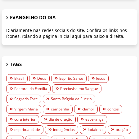
EVANGELHO DO DIA
Diariamente nas redes sociais do site. Confira os links nos
ícones, rolando a página inicial aqui para baixo a direita.
TAGS
Brasil
Deus
Espírito Santo
Jesus
Pastoral da Família
Preciosíssimo Sangue
Sagrada Face
Santa Brígida da Suécia
Virgem Maria
campanha
clamor
contos
cura interior
dia de oração
esperança
espiritualidade
indulgências
ladainha
oração