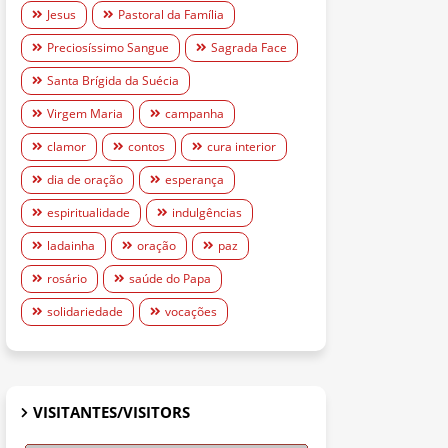
Jesus
Pastoral da Família
Preciosíssimo Sangue
Sagrada Face
Santa Brígida da Suécia
Virgem Maria
campanha
clamor
contos
cura interior
dia de oração
esperança
espiritualidade
indulgências
ladainha
oração
paz
rosário
saúde do Papa
solidariedade
vocações
VISITANTES/VISITORS