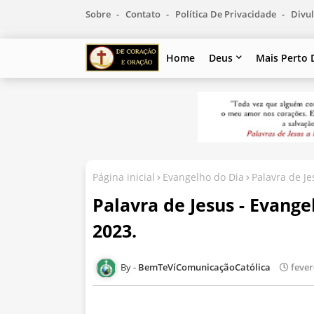
Sobre
Contato
Política De Privacidade
Divul
Home
Deus
Mais Perto 
Página inicial
Evangelho do Dia
Palavra de Je
Palavra de Jesus - Evange
2023.
BemTeVíComunicaçãoCatólica
fever