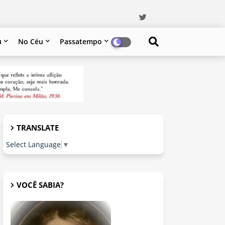
u
No Céu
Passatempo
TRANSLATE
Select Language
▼
VOCÊ SABIA?