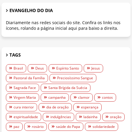
EVANGELHO DO DIA
Diariamente nas redes sociais do site. Confira os links nos
ícones, rolando a página inicial aqui para baixo a direita.
TAGS
Brasil
Deus
Espírito Santo
Jesus
Pastoral da Família
Preciosíssimo Sangue
Sagrada Face
Santa Brígida da Suécia
Virgem Maria
campanha
clamor
contos
cura interior
dia de oração
esperança
espiritualidade
indulgências
ladainha
oração
paz
rosário
saúde do Papa
solidariedade