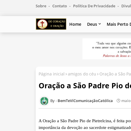
Sobre
Contato
Política De Privacidade
Divul
Home
Deus
Mais Perto 
Página inicial
amigos do céu
Oração a São Pad
Oração a São Padre Pio de
BemTeVíComunicaçãoCatólica
maio 
A Oração a São Padre Pio de Pietrelcina, é feita 
importância da devoção ao sacerdote estigmatizad