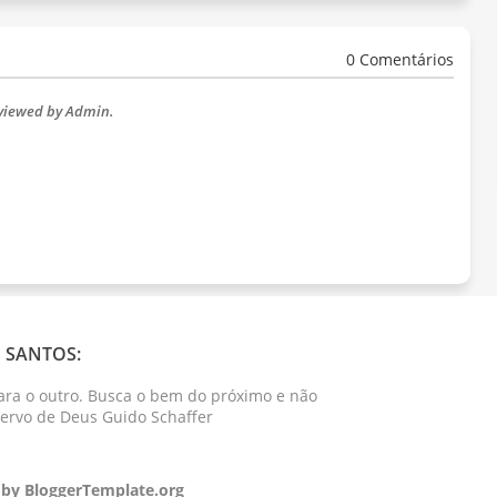
0 Comentários
eviewed by Admin.
 SANTOS:
ara o outro. Busca o bem do próximo e não
Servo de Deus Guido Schaffer
 by
BloggerTemplate.org