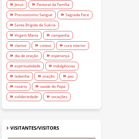
Jesus
Pastoral da Família
Preciosíssimo Sangue
Sagrada Face
Santa Brígida da Suécia
Virgem Maria
campanha
clamor
contos
cura interior
dia de oração
esperança
espiritualidade
indulgências
ladainha
oração
paz
rosário
saúde do Papa
solidariedade
vocações
VISITANTES/VISITORS