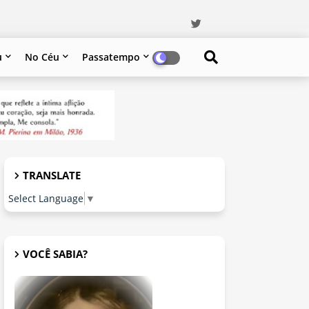
u
No Céu
Passatempo
TRANSLATE
Select Language
▼
VOCÊ SABIA?