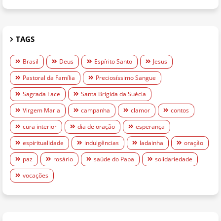
TAGS
Brasil
Deus
Espírito Santo
Jesus
Pastoral da Família
Preciosíssimo Sangue
Sagrada Face
Santa Brígida da Suécia
Virgem Maria
campanha
clamor
contos
cura interior
dia de oração
esperança
espiritualidade
indulgências
ladainha
oração
paz
rosário
saúde do Papa
solidariedade
vocações