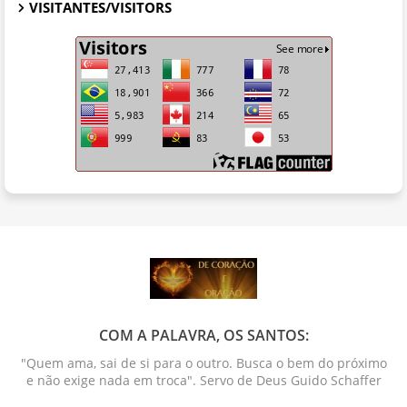
VISITANTES/VISITORS
COM A PALAVRA, OS SANTOS:
"Quem ama, sai de si para o outro. Busca o bem do próximo
e não exige nada em troca". Servo de Deus Guido Schaffer