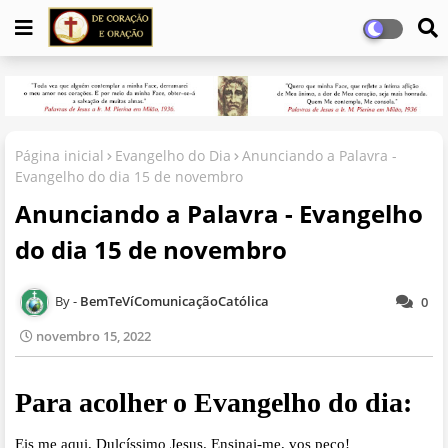
Página inicial
Evangelho do Dia
Anunciando a Palavra -
Evangelho do dia 15 de novembro
Anunciando a Palavra - Evangelho
do dia 15 de novembro
BemTeVíComunicaçãoCatólica
0
novembro 15, 2022
Para acolher o Evangelho do dia:
Eis me aqui, Dulcíssimo Jesus. Ensinai-me, vos peço!