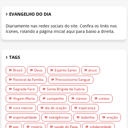
EVANGELHO DO DIA
Diariamente nas redes sociais do site. Confira os links nos
ícones, rolando a página inicial aqui para baixo a direita.
TAGS
Brasil
Deus
Espírito Santo
Jesus
Pastoral da Família
Preciosíssimo Sangue
Sagrada Face
Santa Brígida da Suécia
Virgem Maria
campanha
clamor
contos
cura interior
dia de oração
esperança
espiritualidade
indulgências
ladainha
oração
paz
rosário
saúde do Papa
solidariedade