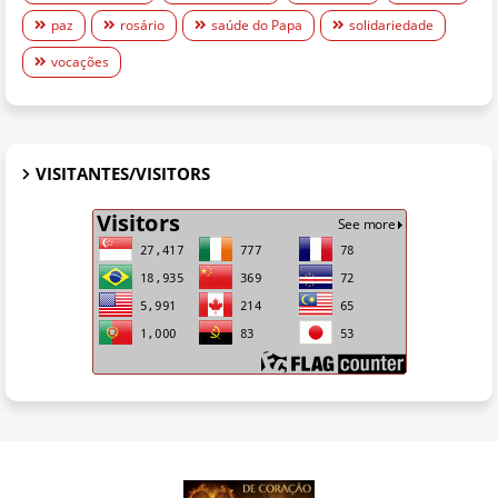
paz
rosário
saúde do Papa
solidariedade
vocações
VISITANTES/VISITORS