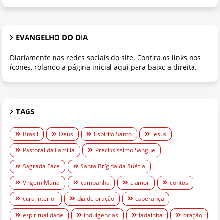
EVANGELHO DO DIA
Diariamente nas redes sociais do site. Confira os links nos
ícones, rolando a página inicial aqui para baixo a direita.
TAGS
Brasil
Deus
Espírito Santo
Jesus
Pastoral da Família
Preciosíssimo Sangue
Sagrada Face
Santa Brígida da Suécia
Virgem Maria
campanha
clamor
contos
cura interior
dia de oração
esperança
espiritualidade
indulgências
ladainha
oração