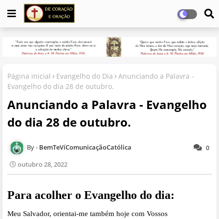
Página inicial
Evangelho do Dia
Anunciando a Palavra -
Evangelho do dia 28 de outubro.
Anunciando a Palavra - Evangelho
do dia 28 de outubro.
BemTeVíComunicaçãoCatólica
0
outubro 28, 2022
Para acolher o Evangelho do dia:
Meu Salvador, orientai-me também hoje com Vossos