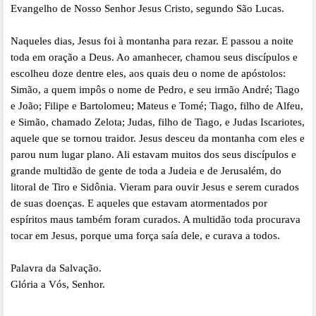
Evangelho de Nosso Senhor Jesus Cristo, segundo São Lucas.
Naqueles dias, Jesus foi à montanha para rezar. E passou a noite
toda em oração a Deus. Ao amanhecer, chamou seus discípulos e
escolheu doze dentre eles, aos quais deu o nome de apóstolos:
Simão, a quem impôs o nome de Pedro, e seu irmão André; Tiago
e João; Filipe e Bartolomeu; Mateus e Tomé; Tiago, filho de Alfeu,
e Simão, chamado Zelota; Judas, filho de Tiago, e Judas Iscariotes,
aquele que se tornou traidor. Jesus desceu da montanha com eles e
parou num lugar plano. Ali estavam muitos dos seus discípulos e
grande multidão de gente de toda a Judeia e de Jerusalém, do
litoral de Tiro e Sidônia. Vieram para ouvir Jesus e serem curados
de suas doenças. E aqueles que estavam atormentados por
espíritos maus também foram curados. A multidão toda procurava
tocar em Jesus, porque uma força saía dele, e curava a todos.
Palavra da Salvação.
Glória a Vós, Senhor.