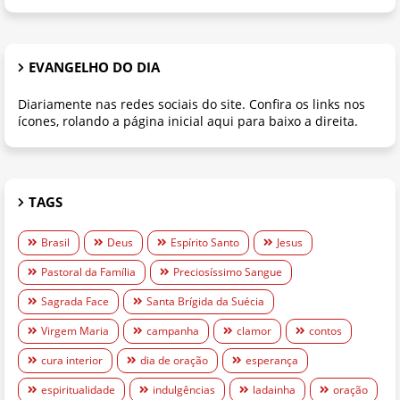
EVANGELHO DO DIA
Diariamente nas redes sociais do site. Confira os links nos
ícones, rolando a página inicial aqui para baixo a direita.
TAGS
Brasil
Deus
Espírito Santo
Jesus
Pastoral da Família
Preciosíssimo Sangue
Sagrada Face
Santa Brígida da Suécia
Virgem Maria
campanha
clamor
contos
cura interior
dia de oração
esperança
espiritualidade
indulgências
ladainha
oração