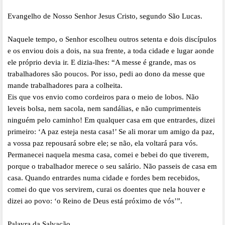
Evangelho de Nosso Senhor Jesus Cristo, segundo São Lucas.
Naquele tempo, o Senhor escolheu outros setenta e dois discípulos
e os enviou dois a dois, na sua frente, a toda cidade e lugar aonde
ele próprio devia ir. E dizia-lhes: “A messe é grande, mas os
trabalhadores são poucos. Por isso, pedi ao dono da messe que
mande trabalhadores para a colheita.
Eis que vos envio como cordeiros para o meio de lobos. Não
leveis bolsa, nem sacola, nem sandálias, e não cumprimenteis
ninguém pelo caminho! Em qualquer casa em que entrardes, dizei
primeiro: ‘A paz esteja nesta casa!’ Se ali morar um amigo da paz,
a vossa paz repousará sobre ele; se não, ela voltará para vós.
Permanecei naquela mesma casa, comei e bebei do que tiverem,
porque o trabalhador merece o seu salário. Não passeis de casa em
casa. Quando entrardes numa cidade e fordes bem recebidos,
comei do que vos servirem, curai os doentes que nela houver e
dizei ao povo: ‘o Reino de Deus está próximo de vós’”.
Palavra da Salvação.