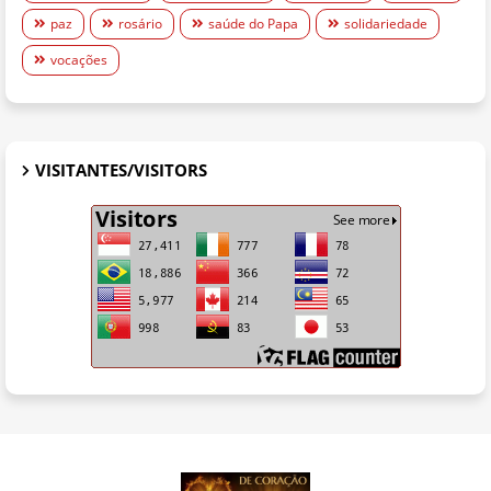
paz
rosário
saúde do Papa
solidariedade
vocações
VISITANTES/VISITORS