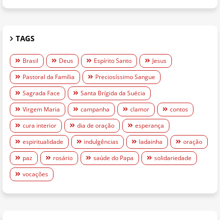
TAGS
Brasil
Deus
Espírito Santo
Jesus
Pastoral da Família
Preciosíssimo Sangue
Sagrada Face
Santa Brígida da Suécia
Virgem Maria
campanha
clamor
contos
cura interior
dia de oração
esperança
espiritualidade
indulgências
ladainha
oração
paz
rosário
saúde do Papa
solidariedade
vocações