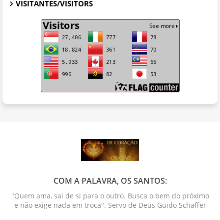
VISITANTES/VISITORS
COM A PALAVRA, OS SANTOS:
"Quem ama, sai de si para o outro. Busca o bem do próximo
e não exige nada em troca". Servo de Deus Guido Schaffer