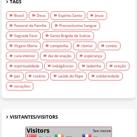
TAGS
Brasil
Deus
Espírito Santo
Jesus
Pastoral da Família
Preciosíssimo Sangue
Sagrada Face
Santa Brígida da Suécia
Virgem Maria
campanha
clamor
contos
cura interior
dia de oração
esperança
espiritualidade
indulgências
ladainha
oração
paz
rosário
saúde do Papa
solidariedade
vocações
VISITANTES/VISITORS