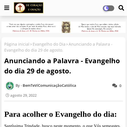
Página inicial
Evangelho do Dia
Anunciando a Palavra -
Evangelho do dia 29 de agosto.
Anunciando a Palavra - Evangelho
do dia 29 de agosto.
BemTeVíComunicaçãoCatólica
0
agosto 29, 2022
Para acolher o Evangelho do dia:
Santíssima Trindade, busco neste momento, o que Vós semeastes.