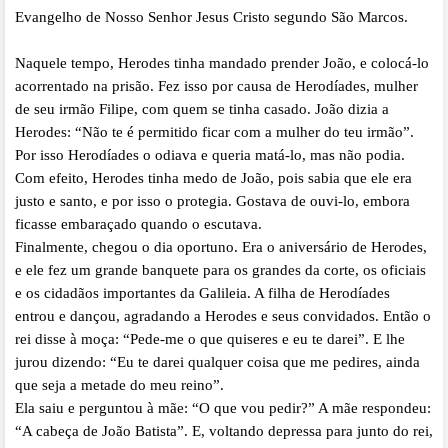
Evangelho de Nosso Senhor Jesus Cristo segundo São Marcos.
Naquele tempo, Herodes tinha mandado prender João, e colocá-lo
acorrentado na prisão. Fez isso por causa de Herodíades, mulher
de seu irmão Filipe, com quem se tinha casado. João dizia a
Herodes: “Não te é permitido ficar com a mulher do teu irmão”.
Por isso Herodíades o odiava e queria matá-lo, mas não podia.
Com efeito, Herodes tinha medo de João, pois sabia que ele era
justo e santo, e por isso o protegia. Gostava de ouvi-lo, embora
ficasse embaraçado quando o escutava.
Finalmente, chegou o dia oportuno. Era o aniversário de Herodes,
e ele fez um grande banquete para os grandes da corte, os oficiais
e os cidadãos importantes da Galileia. A filha de Herodíades
entrou e dançou, agradando a Herodes e seus convidados. Então o
rei disse à moça: “Pede-me o que quiseres e eu te darei”. E lhe
jurou dizendo: “Eu te darei qualquer coisa que me pedires, ainda
que seja a metade do meu reino”.
Ela saiu e perguntou à mãe: “O que vou pedir?” A mãe respondeu:
“A cabeça de João Batista”. E, voltando depressa para junto do rei,