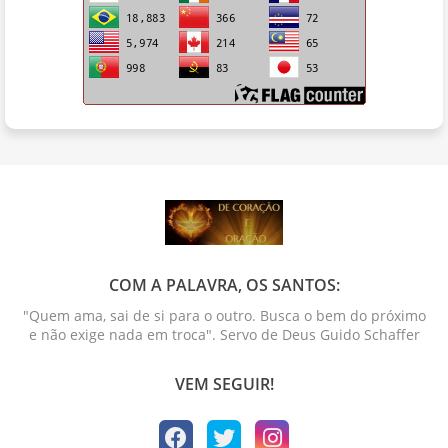
COM A PALAVRA, OS SANTOS:
"Quem ama, sai de si para o outro. Busca o bem do próximo
e não exige nada em troca". Servo de Deus Guido Schaffer
VEM SEGUIR!