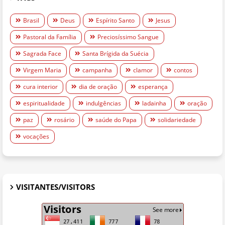
Brasil
Deus
Espírito Santo
Jesus
Pastoral da Família
Preciosíssimo Sangue
Sagrada Face
Santa Brígida da Suécia
Virgem Maria
campanha
clamor
contos
cura interior
dia de oração
esperança
espiritualidade
indulgências
ladainha
oração
paz
rosário
saúde do Papa
solidariedade
vocações
VISITANTES/VISITORS