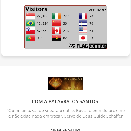
COM A PALAVRA, OS SANTOS:
"Quem ama, sai de si para o outro. Busca o bem do próximo
e não exige nada em troca". Servo de Deus Guido Schaffer
VEM SEGUIR!