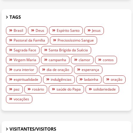
TAGS
Brasil
Deus
Espírito Santo
Jesus
Pastoral da Família
Preciosíssimo Sangue
Sagrada Face
Santa Brígida da Suécia
Virgem Maria
campanha
clamor
contos
cura interior
dia de oração
esperança
espiritualidade
indulgências
ladainha
oração
paz
rosário
saúde do Papa
solidariedade
vocações
VISITANTES/VISITORS