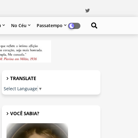
u
No Céu
Passatempo
TRANSLATE
Select Language
▼
VOCÊ SABIA?