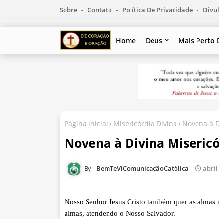
Sobre
Contato
Política De Privacidade
Divul
Home
Deus
Mais Perto 
Página inicial
Misericórdia Divina
Novena à Di
Novena à Divina Misericór
BemTeVíComunicaçãoCatólica
abril
Nosso Senhor Jesus Cristo também quer as almas m
almas, atendendo o Nosso Salvador.