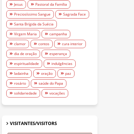
Jesus
Pastoral da Família
Preciosíssimo Sangue
Sagrada Face
Santa Brígida da Suécia
Virgem Maria
campanha
clamor
contos
cura interior
dia de oração
esperança
espiritualidade
indulgências
ladainha
oração
paz
rosário
saúde do Papa
solidariedade
vocações
VISITANTES/VISITORS