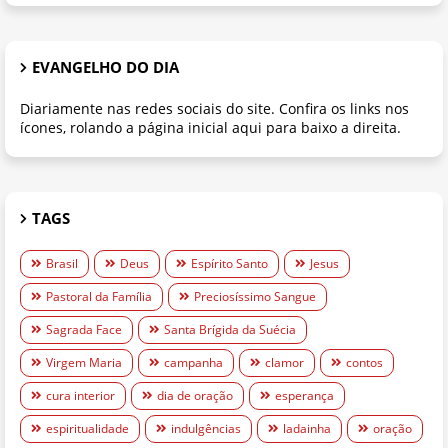
EVANGELHO DO DIA
Diariamente nas redes sociais do site. Confira os links nos
ícones, rolando a página inicial aqui para baixo a direita.
TAGS
Brasil
Deus
Espírito Santo
Jesus
Pastoral da Família
Preciosíssimo Sangue
Sagrada Face
Santa Brígida da Suécia
Virgem Maria
campanha
clamor
contos
cura interior
dia de oração
esperança
espiritualidade
indulgências
ladainha
oração