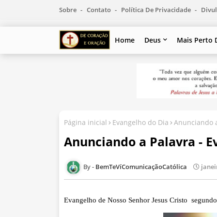
Sobre
Contato
Política De Privacidade
Divul
Home
Deus
Mais Perto 
Página inicial
Evangelho do Dia
Anunciando a
Anunciando a Palavra - Ev
BemTeVíComunicaçãoCatólica
janei
Evangelho de Nosso Senhor Jesus Cristo segundo