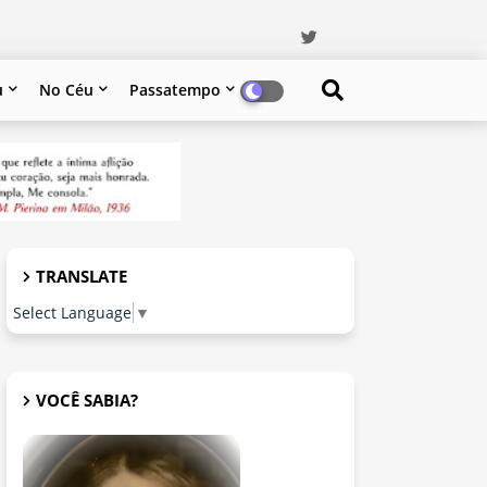
u
No Céu
Passatempo
TRANSLATE
Select Language
▼
VOCÊ SABIA?