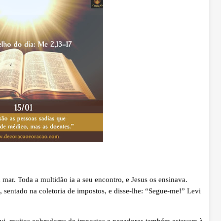
ar. Toda a multidão ia a seu encontro, e Jesus os ensinava.
, sentado na coletoria de impostos, e disse-lhe: “Segue-me!” Levi
i, muitos cobradores de impostos e pecadores também estavam à