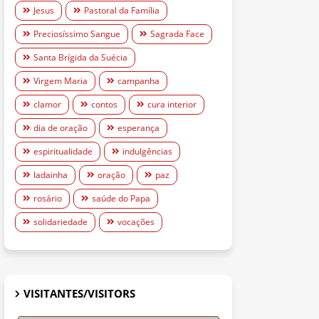
Jesus
Pastoral da Família
Preciosíssimo Sangue
Sagrada Face
Santa Brígida da Suécia
Virgem Maria
campanha
clamor
contos
cura interior
dia de oração
esperança
espiritualidade
indulgências
ladainha
oração
paz
rosário
saúde do Papa
solidariedade
vocações
VISITANTES/VISITORS