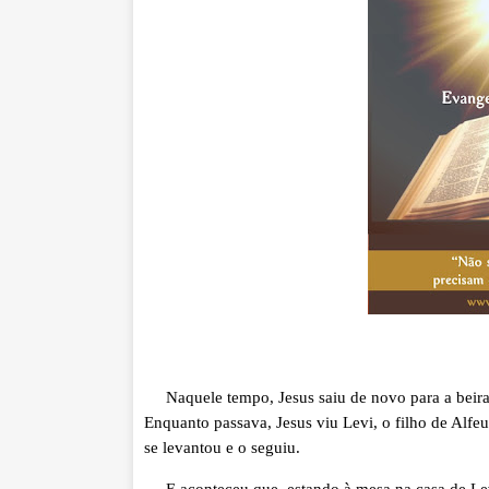
Naquele tempo, Jesus saiu de novo para a beira m
Enquanto passava, Jesus viu Levi, o filho de Alfeu
se levantou e o seguiu.
E aconteceu que, estando à mesa na casa de Lev