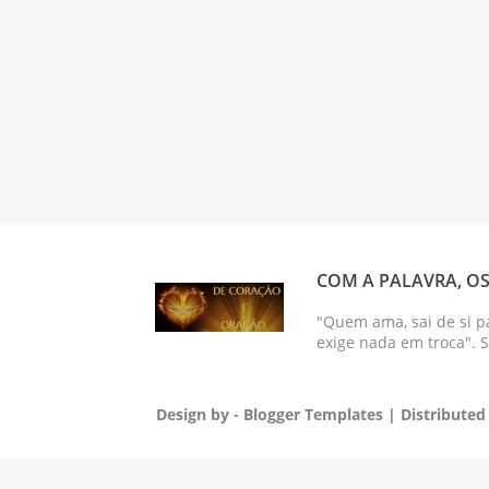
COM A PALAVRA, OS
"Quem ama, sai de si p
exige nada em troca". 
Design by -
Blogger Templates
| Distributed