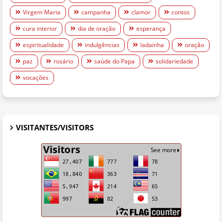
Virgem Maria
campanha
clamor
contos
cura interior
dia de oração
esperança
espiritualidade
indulgências
ladainha
oração
paz
rosário
saúde do Papa
solidariedade
vocações
VISITANTES/VISITORS