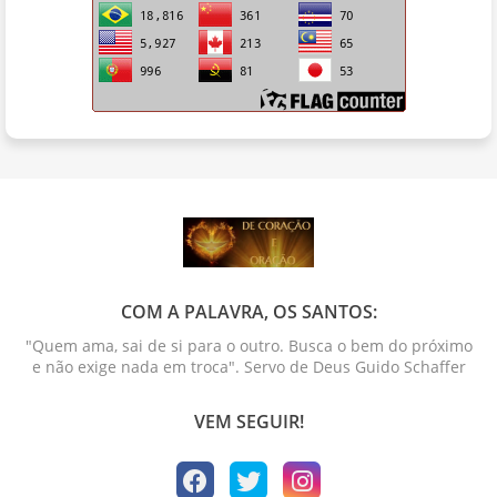
COM A PALAVRA, OS SANTOS:
"Quem ama, sai de si para o outro. Busca o bem do próximo
e não exige nada em troca". Servo de Deus Guido Schaffer
VEM SEGUIR!