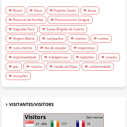
Brasil
Deus
Espírito Santo
Jesus
Pastoral da Família
Preciosíssimo Sangue
Sagrada Face
Santa Brígida da Suécia
Virgem Maria
campanha
clamor
contos
cura interior
dia de oração
esperança
espiritualidade
indulgências
ladainha
oração
paz
rosário
saúde do Papa
solidariedade
vocações
VISITANTES/VISITORS