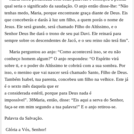
qual seria o significado da saudação. O anjo então disse-lhe: “Não
tenhas medo, Maria, porque encontraste graça diante de Deus. Eis
que conceberás e darás à luz um filho, a quem porás o nome de
Jesus. Ele será grande, será chamado Filho do Altíssimo, e o
Senhor Deus lhe dará o trono de seu pai Davi. Ele reinará para
sempre sobre os descendentes de Jacó, e o seu reino não terá fim”.
Maria perguntou ao anjo: “Como acontecerá isso, se eu não
conheço homem algum?” O anjo respondeu: “O Espírito virá
sobre ti, e o poder do Altíssimo te cobrirá com a sua sombra. Por
isso, o menino que vai nascer será chamado Santo, Filho de Deus.
Também Isabel, tua parenta, concebeu um filho na velhice. Este já
é o sexto mês daquela que er
a considerada estéril, porque para Deus nada é
impossível”. 38Maria, então, disse: “Eis aqui a serva do Senhor,
faça-se em mim segundo a tua palavra!” E o anjo retirou-se.
Palavra da Salvação.
Glória a Vós, Senhor!