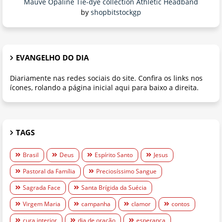
Mauve Opaline Tie-dye collection Athletic Headband
by
shopbitstockgp
EVANGELHO DO DIA
Diariamente nas redes sociais do site. Confira os links nos
ícones, rolando a página inicial aqui para baixo a direita.
TAGS
Brasil
Deus
Espírito Santo
Jesus
Pastoral da Família
Preciosíssimo Sangue
Sagrada Face
Santa Brígida da Suécia
Virgem Maria
campanha
clamor
contos
cura interior
dia de oração
esperança