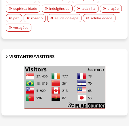
espiritualidade
indulgências
ladainha
oração
paz
rosário
saúde do Papa
solidariedade
vocações
VISITANTES/VISITORS