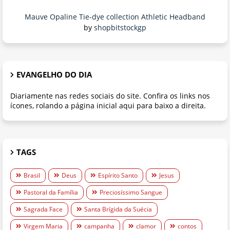
Mauve Opaline Tie-dye collection Athletic Headband
by
shopbitstockgp
EVANGELHO DO DIA
Diariamente nas redes sociais do site. Confira os links nos
ícones, rolando a página inicial aqui para baixo a direita.
TAGS
Brasil
Deus
Espírito Santo
Jesus
Pastoral da Família
Preciosíssimo Sangue
Sagrada Face
Santa Brígida da Suécia
Virgem Maria
campanha
clamor
contos