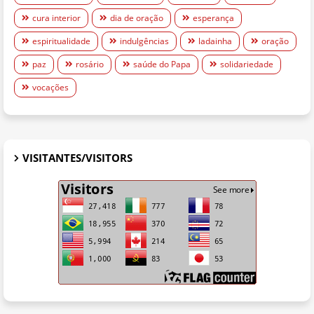
cura interior
dia de oração
esperança
espiritualidade
indulgências
ladainha
oração
paz
rosário
saúde do Papa
solidariedade
vocações
VISITANTES/VISITORS