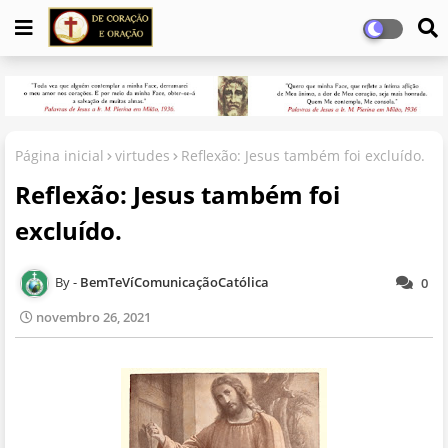
Página inicial
virtudes
Reflexão: Jesus também foi excluído.
Reflexão: Jesus também foi
excluído.
BemTeVíComunicaçãoCatólica
0
novembro 26, 2021