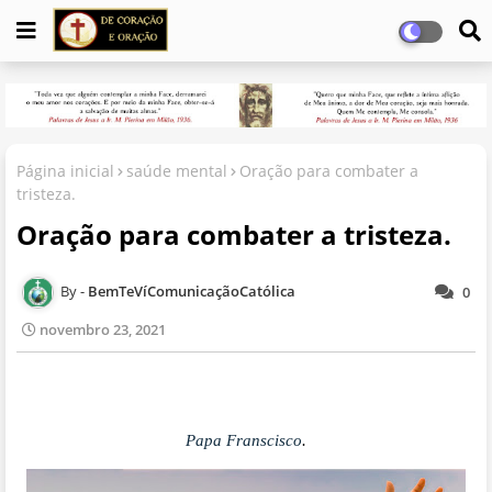
Página inicial
saúde mental
Oração para combater a
tristeza.
Oração para combater a tristeza.
BemTeVíComunicaçãoCatólica
0
novembro 23, 2021
Papa Franscisco
.