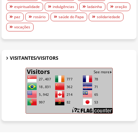
espiritualidade
indulgências
ladainha
oração
paz
rosário
saúde do Papa
solidariedade
vocações
VISITANTES/VISITORS