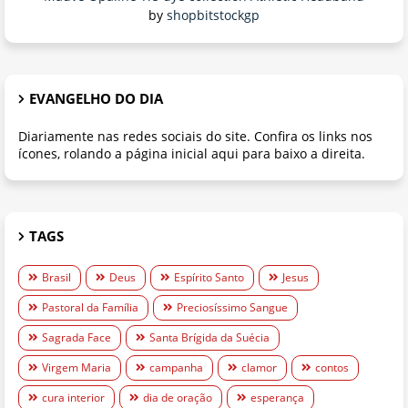
by
shopbitstockgp
EVANGELHO DO DIA
Diariamente nas redes sociais do site. Confira os links nos
ícones, rolando a página inicial aqui para baixo a direita.
TAGS
Brasil
Deus
Espírito Santo
Jesus
Pastoral da Família
Preciosíssimo Sangue
Sagrada Face
Santa Brígida da Suécia
Virgem Maria
campanha
clamor
contos
cura interior
dia de oração
esperança