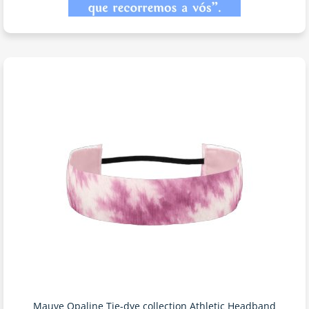
Mauve Opaline Tie-dye collection Athletic Headband