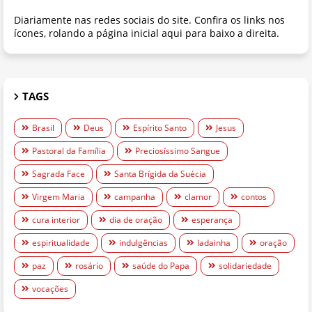
Diariamente nas redes sociais do site. Confira os links nos
ícones, rolando a página inicial aqui para baixo a direita.
TAGS
Brasil
Deus
Espírito Santo
Jesus
Pastoral da Família
Preciosíssimo Sangue
Sagrada Face
Santa Brígida da Suécia
Virgem Maria
campanha
clamor
contos
cura interior
dia de oração
esperança
espiritualidade
indulgências
ladainha
oração
paz
rosário
saúde do Papa
solidariedade
vocações