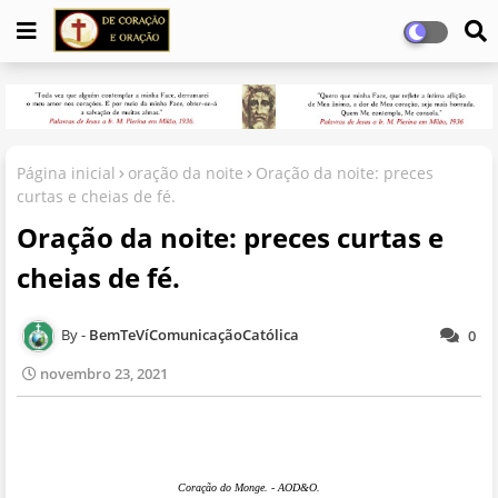
Página inicial
oração da noite
Oração da noite: preces
curtas e cheias de fé.
Oração da noite: preces curtas e
cheias de fé.
BemTeVíComunicaçãoCatólica
0
novembro 23, 2021
Coração do Monge
. - AOD&
O.