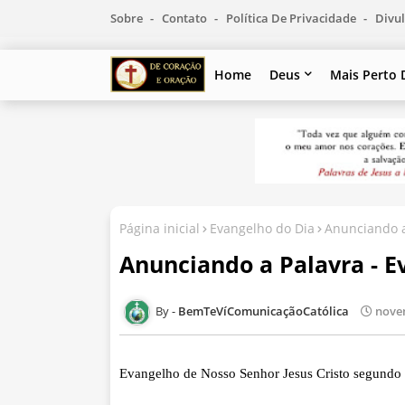
Sobre
Contato
Política De Privacidade
Divul
Home
Deus
Mais Perto 
Página inicial
Evangelho do Dia
Anunciando a
Anunciando a Palavra - E
BemTeVíComunicaçãoCatólica
nove
Evangelho de Nosso Senhor Jesus Cristo segundo 