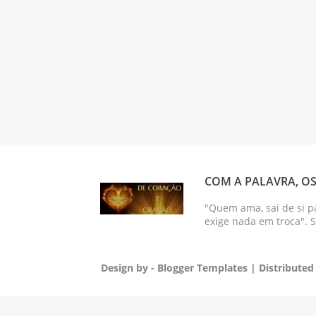
COM A PALAVRA, OS
"Quem ama, sai de si p
exige nada em troca". 
Design by -
Blogger Templates
| Distributed