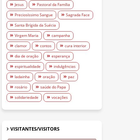
Jesus
Pastoral da Família
Preciosíssimo Sangue
Sagrada Face
Santa Brígida da Suécia
Virgem Maria
campanha
clamor
contos
cura interior
dia de oração
esperança
espiritualidade
indulgências
ladainha
oração
paz
rosário
saúde do Papa
solidariedade
vocações
VISITANTES/VISITORS