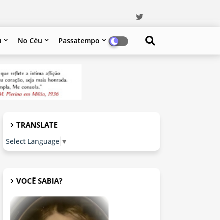
u
No Céu
Passatempo
TRANSLATE
Select Language
▼
VOCÊ SABIA?