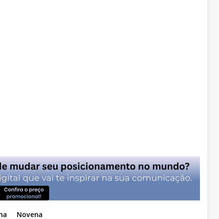
na
Novena