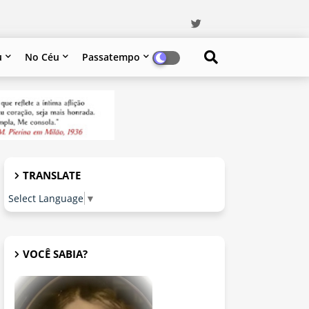
u
No Céu
Passatempo
TRANSLATE
Select Language
▼
VOCÊ SABIA?