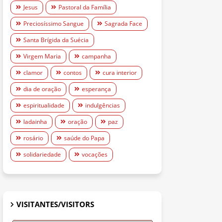
Jesus
Pastoral da Família
Preciosíssimo Sangue
Sagrada Face
Santa Brígida da Suécia
Virgem Maria
campanha
clamor
contos
cura interior
dia de oração
esperança
espiritualidade
indulgências
ladainha
oração
paz
rosário
saúde do Papa
solidariedade
vocações
VISITANTES/VISITORS