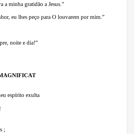
a a minha gratidão a Jesus.”
nhor, eu lhes peço para O louvarem por mim.”
re, noite e dia!”
MAGNIFICAT
u espírito exulta
!
s ;