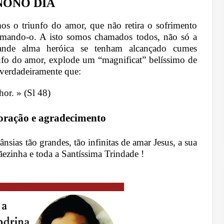
NONO DIA
s o triunfo do amor, que não retira o sofrimento
imando-o. A isto somos chamados todos, não só a
ande alma heróica se tenham alcançado cumes
unfo do amor, explode um “magnificat” belíssimo de
 verdadeiramente que:
hor. » (Sl 48)
oração e agradecimento
sias tão grandes, tão infinitas de amar Jesus, a sua
ãezinha e toda a Santíssima Trindade !