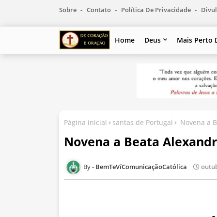
Sobre
Contato
Política De Privacidade
Divul
Home
Deus
Mais Perto 
Página inicial
santas de Portugal
Novena a Be
Novena a Beata Alexandri
BemTeVíComunicaçãoCatólica
outub