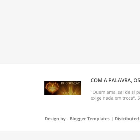
COM A PALAVRA, OS
"Quem ama, sai de si p
exige nada em troca". 
Design by -
Blogger Templates
| Distributed