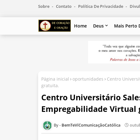
Sobre
Contato
Política De Privacidade
Divul
Home
Deus
Mais Perto 
Página inicial
oportunidades
Centro Universi
gratuita.
Centro Universitário Sal
Empregabilidade Virtual 
BemTeVíComunicaçãoCatólica
outub