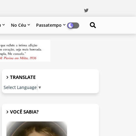
u
No Céu
Passatempo
TRANSLATE
Select Language
▼
VOCÊ SABIA?