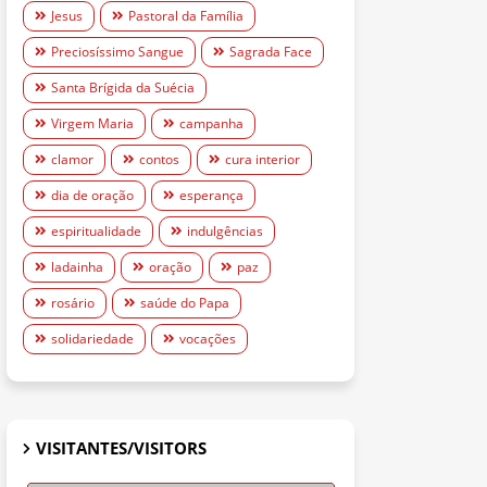
Jesus
Pastoral da Família
Preciosíssimo Sangue
Sagrada Face
Santa Brígida da Suécia
Virgem Maria
campanha
clamor
contos
cura interior
dia de oração
esperança
espiritualidade
indulgências
ladainha
oração
paz
rosário
saúde do Papa
solidariedade
vocações
VISITANTES/VISITORS