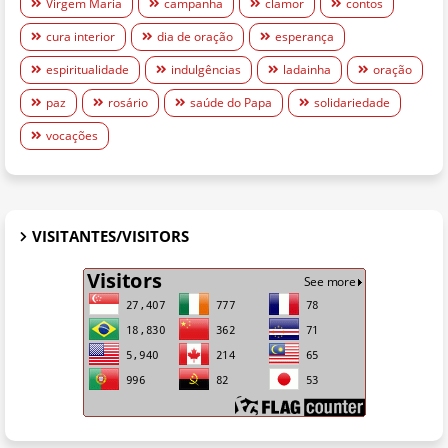
Virgem Maria
campanha
clamor
contos
cura interior
dia de oração
esperança
espiritualidade
indulgências
ladainha
oração
paz
rosário
saúde do Papa
solidariedade
vocações
VISITANTES/VISITORS