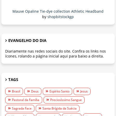
Mauve Opaline Tie-dye collection Athletic Headband
by
shopbitstockgp
EVANGELHO DO DIA
Diariamente nas redes sociais do site. Confira os links nos
ícones, rolando a página inicial aqui para baixo a direita.
TAGS
Brasil
Deus
Espírito Santo
Jesus
Pastoral da Família
Preciosíssimo Sangue
Sagrada Face
Santa Brígida da Suécia