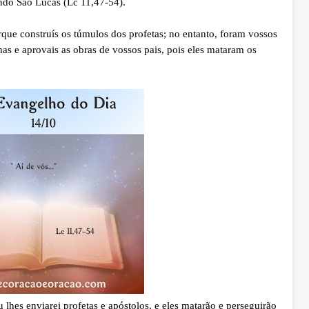
ndo São Lucas (Lc 11,47-54).
ue construís os túmulos dos profetas; no entanto, foram vossos
as e aprovais as obras de vossos pais, pois eles mataram os
hes enviarei profetas e apóstolos, e eles matarão e perseguirão