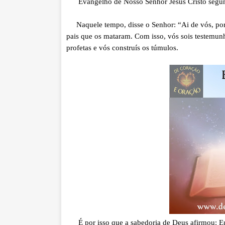
Evangelho de Nosso
Senhor
Jesus Cristo segu
Naquele tempo, disse o Senhor: “Ai de vós, porq
pais que os mataram. Com isso, vós sois testemunh
profetas e vós construís os túmulos.
É por isso que a sabedoria de Deus afirmou: Eu l