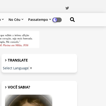
u
No Céu
Passatempo
TRANSLATE
Select Language
▼
VOCÊ SABIA?