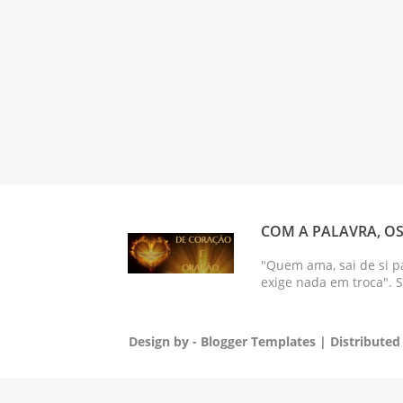
COM A PALAVRA, OS
"Quem ama, sai de si p
exige nada em troca". 
Design by -
Blogger Templates
| Distributed