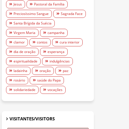
Jesus
Pastoral da Família
Preciosíssimo Sangue
Sagrada Face
Santa Brígida da Suécia
Virgem Maria
campanha
clamor
contos
cura interior
dia de oração
esperança
espiritualidade
indulgências
ladainha
oração
paz
rosário
saúde do Papa
solidariedade
vocações
VISITANTES/VISITORS