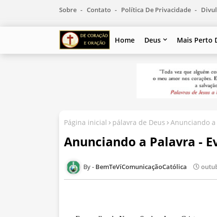
Sobre
Contato
Política De Privacidade
Divul
Home
Deus
Mais Perto 
Página inicial
pálavra de Deus
Anunciando a 
Anunciando a Palavra - E
BemTeVíComunicaçãoCatólica
outub