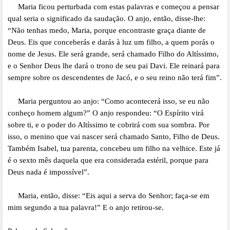
Maria ficou perturbada com estas palavras e começou a pensar
qual seria o significado da saudação. O anjo, então, disse-lhe:
“Não tenhas medo, Maria, porque encontraste graça diante de
Deus. Eis que conceberás e darás à luz um filho, a quem porás o
nome de Jesus. Ele será grande, será chamado Filho do Altíssimo,
e o Senhor Deus lhe dará o trono de seu pai Davi. Ele reinará para
sempre sobre os descendentes de Jacó, e o seu reino não terá fim”.
Maria perguntou ao anjo: “Como acontecerá isso, se eu não
conheço homem algum?” O anjo respondeu: “O Espírito virá
sobre ti, e o poder do Altíssimo te cobrirá com sua sombra. Por
isso, o menino que vai nascer será chamado Santo, Filho de Deus.
Também Isabel, tua parenta, concebeu um filho na velhice. Este já
é o sexto mês daquela que era considerada estéril, porque para
Deus nada é impossível”.
Maria, então, disse: “Eis aqui a serva do Senhor; faça-se em
mim segundo a tua palavra!” E o anjo retirou-se.