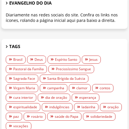
EVANGELHO DO DIA
Diariamente nas redes sociais do site. Confira os links nos
ícones, rolando a página inicial aqui para baixo a direita.
TAGS
Brasil
Deus
Espírito Santo
Jesus
Pastoral da Família
Preciosíssimo Sangue
Sagrada Face
Santa Brígida da Suécia
Virgem Maria
campanha
clamor
contos
cura interior
dia de oração
esperança
espiritualidade
indulgências
ladainha
oração
paz
rosário
saúde do Papa
solidariedade
vocações