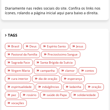
Diariamente nas redes sociais do site. Confira os links nos
ícones, rolando a página inicial aqui para baixo a direita.
TAGS
Brasil
Deus
Espírito Santo
Jesus
Pastoral da Família
Preciosíssimo Sangue
Sagrada Face
Santa Brígida da Suécia
Virgem Maria
campanha
clamor
contos
cura interior
dia de oração
esperança
espiritualidade
indulgências
ladainha
oração
paz
rosário
saúde do Papa
solidariedade
vocações