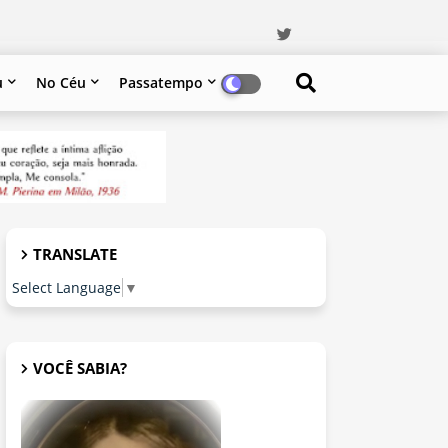
u
No Céu
Passatempo
TRANSLATE
Select Language
▼
VOCÊ SABIA?