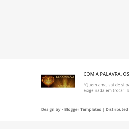
COM A PALAVRA, OS
"Quem ama, sai de si p
exige nada em troca". 
Design by -
Blogger Templates
| Distributed