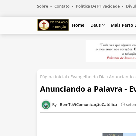
Sobre
Contato
Política De Privacidade
Divul
Home
Deus
Mais Perto 
Página inicial
Evangelho do Dia
Anunciando a
Anunciando a Palavra - E
BemTeVíComunicaçãoCatólica
setem