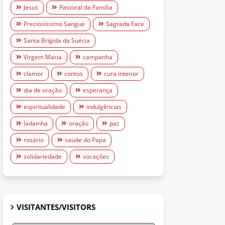
Jesus
Pastoral da Família
Preciosíssimo Sangue
Sagrada Face
Santa Brígida da Suécia
Virgem Maria
campanha
clamor
contos
cura interior
dia de oração
esperança
espiritualidade
indulgências
ladainha
oração
paz
rosário
saúde do Papa
solidariedade
vocações
VISITANTES/VISITORS