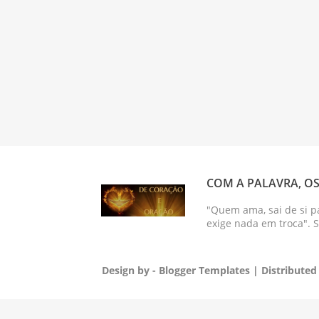
COM A PALAVRA, OS
"Quem ama, sai de si p
exige nada em troca". 
Design by -
Blogger Templates
| Distributed