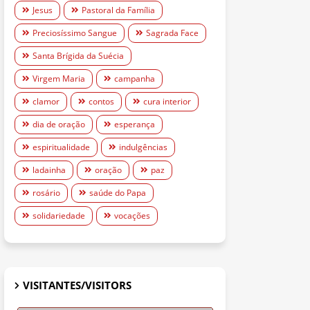
Jesus
Pastoral da Família
Preciosíssimo Sangue
Sagrada Face
Santa Brígida da Suécia
Virgem Maria
campanha
clamor
contos
cura interior
dia de oração
esperança
espiritualidade
indulgências
ladainha
oração
paz
rosário
saúde do Papa
solidariedade
vocações
VISITANTES/VISITORS