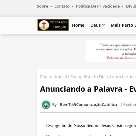
Sobre
Contato
Política De Privacidade
Divul
Home
Deus
Mais Perto 
Página inicial
Evangelho do Dia
Anunciando a
Anunciando a Palavra - E
BemTeVíComunicaçãoCatólica
setem
Evangelho de Nosso Senhor Jesus Cristo segund