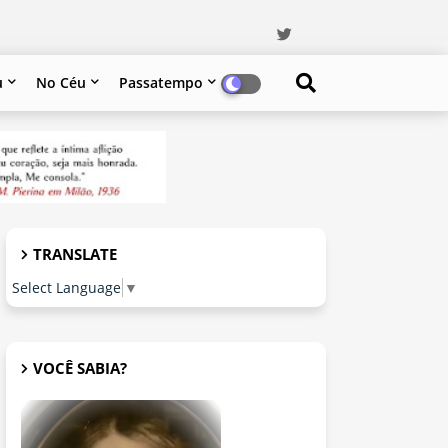
u
No Céu
Passatempo
TRANSLATE
Select Language
▼
VOCÊ SABIA?