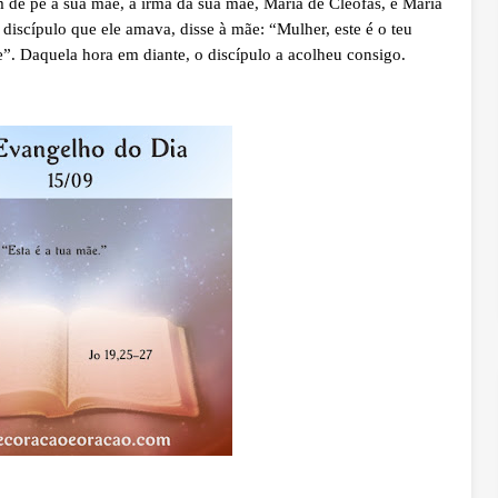
de pé a sua mãe, a irmã da sua mãe, Maria de Cléofas, e Maria
 discípulo que ele amava, disse à mãe: “Mulher, este é o teu
ãe”. Daquela hora em diante, o discípulo a acolheu consigo.