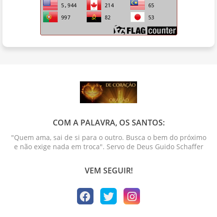
COM A PALAVRA, OS SANTOS:
"Quem ama, sai de si para o outro. Busca o bem do próximo
e não exige nada em troca". Servo de Deus Guido Schaffer
VEM SEGUIR!