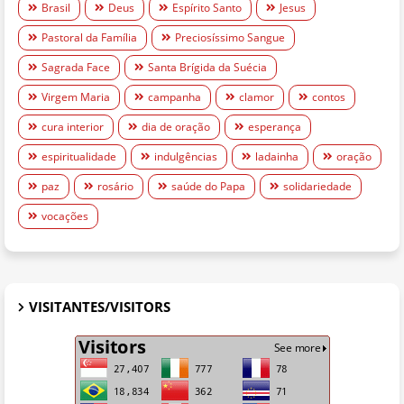
Brasil
Deus
Espírito Santo
Jesus
Pastoral da Família
Preciosíssimo Sangue
Sagrada Face
Santa Brígida da Suécia
Virgem Maria
campanha
clamor
contos
cura interior
dia de oração
esperança
espiritualidade
indulgências
ladainha
oração
paz
rosário
saúde do Papa
solidariedade
vocações
VISITANTES/VISITORS