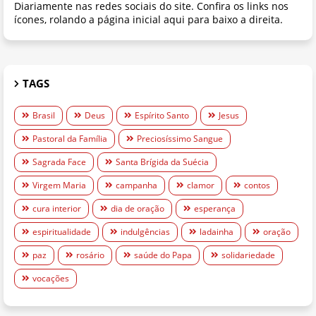
Diariamente nas redes sociais do site. Confira os links nos
ícones, rolando a página inicial aqui para baixo a direita.
TAGS
Brasil
Deus
Espírito Santo
Jesus
Pastoral da Família
Preciosíssimo Sangue
Sagrada Face
Santa Brígida da Suécia
Virgem Maria
campanha
clamor
contos
cura interior
dia de oração
esperança
espiritualidade
indulgências
ladainha
oração
paz
rosário
saúde do Papa
solidariedade
vocações