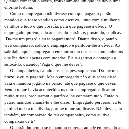
Quando começou o acerto, trouxeram-lhe um que lhe devia uma
enorme fortuna.
Como o empregado não tivesse com que pagar, o patrão
mandou que fosse vendido como escravo, junto com a mulher e
os filhos e tudo o que possuía, para que pagasse a dívida. O
empregado, porém, caiu aos pés do patrão, e, prostrado, suplicava:
‘Dá-me um prazo! e eu te pagarei tudo’. Diante disso, o patrão
teve compaixão, soltou o empregado e perdoou-lhe a dívida. Ao
sair dali, aquele empregado encontrou um dos seus companheiros
que lhe devia apenas cem moedas. Ele o agarrou e começou a
sufocá-lo, dizendo: ‘Paga o que me deves’.
O companheiro, caindo aos seus pés, suplicava: ‘Dá-me um
prazo! e eu te pagarei’. Mas o empregado não quis saber disso.
Saiu e mandou jogá-lo na prisão, até que pagasse o que devia.
Vendo o que havia acontecido, os outros empregados ficaram
muito tristes, procuraram o patrão e lhe contaram tudo. Então o
patrão mandou chamá-lo e lhe disse: ‘Empregado perverso, eu te
perdoei toda a tua dívida, porque tu me suplicaste. Não devias, tu
também, ter compaixão do teu companheiro, como eu tive
compaixão de ti?’
O patrão indignou-se e mandou entregar aquele empregado aos