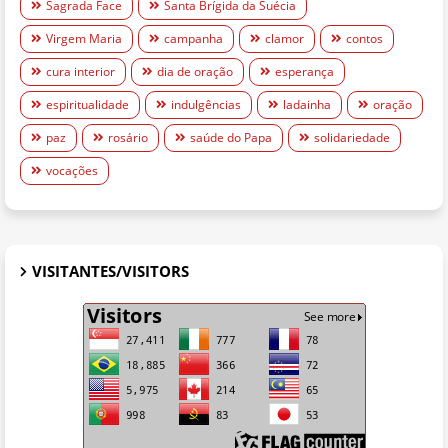
Sagrada Face
Santa Brígida da Suécia
Virgem Maria
campanha
clamor
contos
cura interior
dia de oração
esperança
espiritualidade
indulgências
ladainha
oração
paz
rosário
saúde do Papa
solidariedade
vocações
VISITANTES/VISITORS