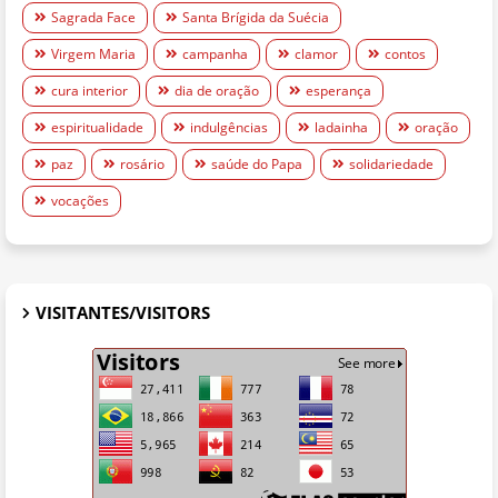
Sagrada Face
Santa Brígida da Suécia
Virgem Maria
campanha
clamor
contos
cura interior
dia de oração
esperança
espiritualidade
indulgências
ladainha
oração
paz
rosário
saúde do Papa
solidariedade
vocações
VISITANTES/VISITORS