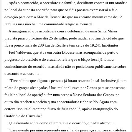
Após o acontecido, o sacerdote e a família, decidiram construir um oratório
no local da suposta aparição para que os fiéis possam expressar aí a fé e
devoção para com a Mãe de Deus visto que no entorno moram cerca de 12
famílias mas não há uma comunidade religiosa formada.
A inauguração que acontecerá com a celebração de uma Santa Missa
prevista para o próximo dia 25 de julho, pode mudar a rotina da cidade que
fica a pouco mais de 280 km de Recife e tem cerca de 19.241 habitantes.
Frei Valdevan, que atua em outra Diocese, mas acompanha de perto o
progresso do oratório e do cruzeiro, relata que o bispo local já tomou
conhecimento do ocorrido, mas ainda não se posicionou publicamente sobre
o assunto e acrescenta:
"Tive relatos que algumas pessoas já foram rezar no local. Inclusive já tem
relato de graças alcançadas. Uma mulher lutava por 7 anos para se aposentar,
foi lá no local da aparição, fez uma prece a Nossa Senhora das Graças, no
outro dia recebeu a notícia q sua aposentadoria tinha saído. Agora com
certeza isso irá alimentar o fluxo de fiéis indo lá, após a inauguração do
Oratório e do Cruzeiro."
Questionado sobre como interpretava o ocorrido, o padre afirmou:
"Esse evento pra mim representa um sinal da presença amorosa e protetora