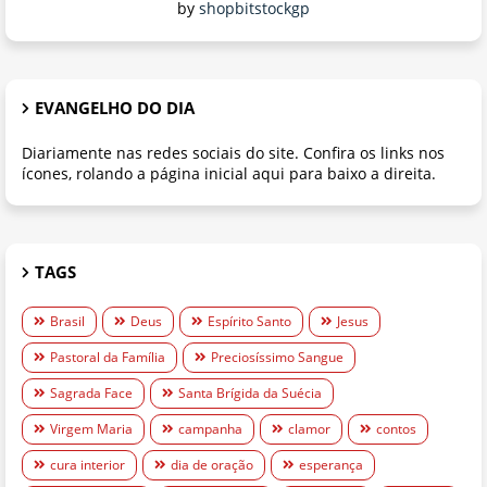
by
shopbitstockgp
EVANGELHO DO DIA
Diariamente nas redes sociais do site. Confira os links nos
ícones, rolando a página inicial aqui para baixo a direita.
TAGS
Brasil
Deus
Espírito Santo
Jesus
Pastoral da Família
Preciosíssimo Sangue
Sagrada Face
Santa Brígida da Suécia
Virgem Maria
campanha
clamor
contos
cura interior
dia de oração
esperança