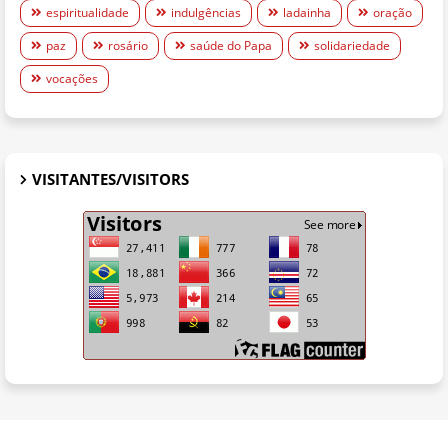
espiritualidade
indulgências
ladainha
oração
paz
rosário
saúde do Papa
solidariedade
vocações
VISITANTES/VISITORS