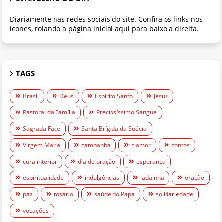
Diariamente nas redes sociais do site. Confira os links nos
ícones, rolando a página inicial aqui para baixo a direita.
TAGS
Brasil
Deus
Espírito Santo
Jesus
Pastoral da Família
Preciosíssimo Sangue
Sagrada Face
Santa Brígida da Suécia
Virgem Maria
campanha
clamor
contos
cura interior
dia de oração
esperança
espiritualidade
indulgências
ladainha
oração
paz
rosário
saúde do Papa
solidariedade
vocações