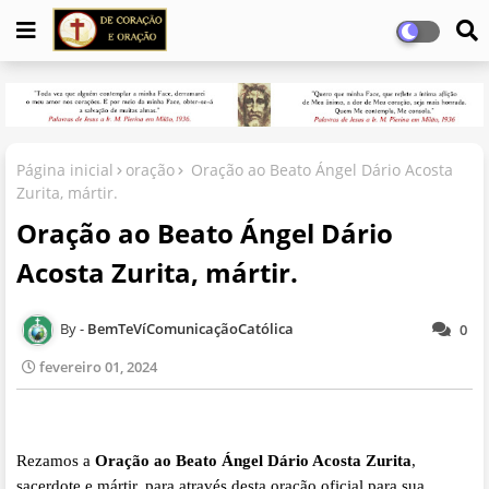
Página inicial
oração
Oração ao Beato Ángel Dário Acosta
Zurita, mártir.
Oração ao Beato Ángel Dário
Acosta Zurita, mártir.
BemTeVíComunicaçãoCatólica
0
fevereiro 01, 2024
Rezamos a
Oração ao Beato Ángel Dário Acosta Zurita
,
sacerdote e mártir, para através desta oração oficial para sua