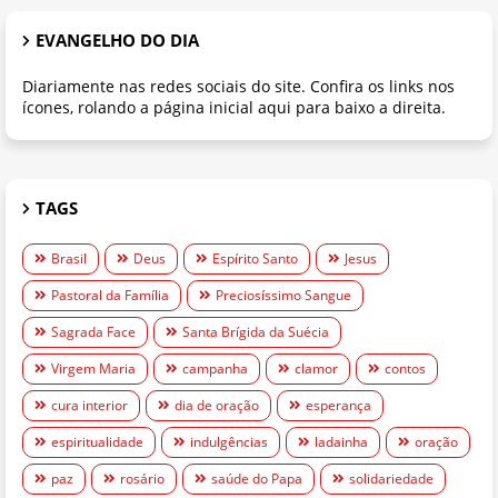
EVANGELHO DO DIA
Diariamente nas redes sociais do site. Confira os links nos
ícones, rolando a página inicial aqui para baixo a direita.
TAGS
Brasil
Deus
Espírito Santo
Jesus
Pastoral da Família
Preciosíssimo Sangue
Sagrada Face
Santa Brígida da Suécia
Virgem Maria
campanha
clamor
contos
cura interior
dia de oração
esperança
espiritualidade
indulgências
ladainha
oração
paz
rosário
saúde do Papa
solidariedade