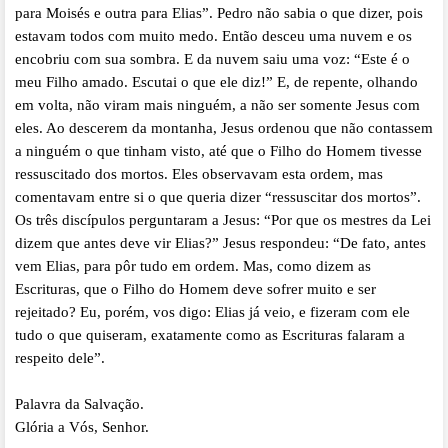
para Moisés e outra para Elias”. Pedro não sabia o que dizer, pois
estavam todos com muito medo. Então desceu uma nuvem e os
encobriu com sua sombra. E da nuvem saiu uma voz: “Este é o
meu Filho amado. Escutai o que ele diz!” E, de repente, olhando
em volta, não viram mais ninguém, a não ser somente Jesus com
eles. Ao descerem da montanha, Jesus ordenou que não contassem
a ninguém o que tinham visto, até que o Filho do Homem tivesse
ressuscitado dos mortos. Eles observavam esta ordem, mas
comentavam entre si o que queria dizer “ressuscitar dos mortos”.
Os três discípulos perguntaram a Jesus: “Por que os mestres da Lei
dizem que antes deve vir Elias?” Jesus respondeu: “De fato, antes
vem Elias, para pôr tudo em ordem. Mas, como dizem as
Escrituras, que o Filho do Homem deve sofrer muito e ser
rejeitado? Eu, porém, vos digo: Elias já veio, e fizeram com ele
tudo o que quiseram, exatamente como as Escrituras falaram a
respeito dele”.
Palavra da Salvação.
Glória a Vós, Senhor.