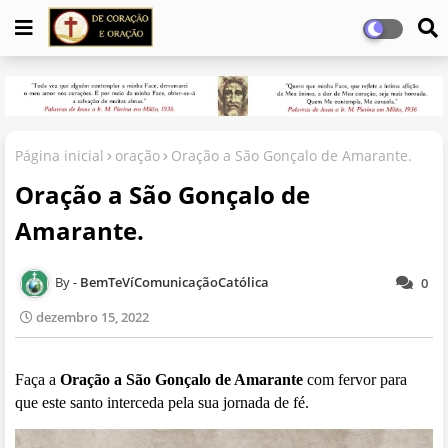
Página inicial
oração
Oração a São Gonçalo de Amarante.
Oração a São Gonçalo de
Amarante.
BemTeVíComunicaçãoCatólica
0
dezembro 15, 2022
Faça a
Oração a São Gonçalo de Amarante
com fervor para
que este santo interceda pela sua jornada de fé.