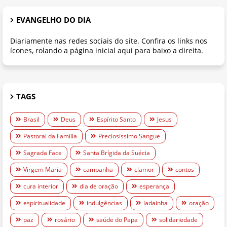
EVANGELHO DO DIA
Diariamente nas redes sociais do site. Confira os links nos
ícones, rolando a página inicial aqui para baixo a direita.
TAGS
Brasil
Deus
Espírito Santo
Jesus
Pastoral da Família
Preciosíssimo Sangue
Sagrada Face
Santa Brígida da Suécia
Virgem Maria
campanha
clamor
contos
cura interior
dia de oração
esperança
espiritualidade
indulgências
ladainha
oração
paz
rosário
saúde do Papa
solidariedade