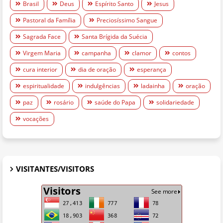
Brasil
Deus
Espírito Santo
Jesus
Pastoral da Família
Preciosíssimo Sangue
Sagrada Face
Santa Brígida da Suécia
Virgem Maria
campanha
clamor
contos
cura interior
dia de oração
esperança
espiritualidade
indulgências
ladainha
oração
paz
rosário
saúde do Papa
solidariedade
vocações
VISITANTES/VISITORS