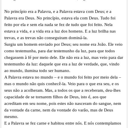
No princípio era a Palavra, e a Palavra estava com Deus; e a
Palavra era Deus. No princípio, estava ela com Deus. Tudo foi
feito por ela e sem ela nada se fez de tudo que foi feito. Nela
estava a vida, e a vida era a luz dos homens. E a luz brilha nas
trevas, e as trevas não conseguiram dominá-la.
Surgiu um homem enviado por Deus; seu nome era João. Ele veio
como testemunha, para dar testemunho da luz, para que todos
chegassem à fé por meio dele. Ele não era a luz, mas veio para dar
testemunho da luz: daquele que era a luz de verdade, que, vindo
ao mundo, ilumina todo ser humano.
A Palavra estava no mundo – e o mundo foi feito por meio dela –
mas o mundo não quis conhecê-la. Veio para o que era seu, e os
seus não a acolheram. Mas, a todos os que a receberam, deu-lhes
capacidade de se tornarem filhos de Deus, isto é, aos que
acreditam em seu nome, pois estes não nasceram do sangue, nem
da vontade da carne, nem da vontade do varão, mas de Deus
mesmo.
E a Palavra se fez carne e habitou entre nós. E nós contemplamos