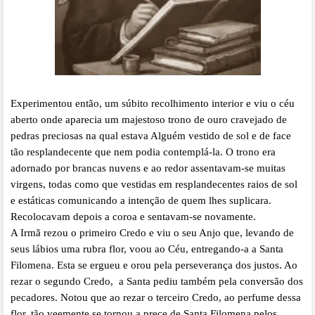
Experimentou então, um súbito recolhimento interior e viu o céu
aberto onde aparecia um majestoso trono de ouro cravejado de
pedras preciosas na qual estava Alguém vestido de sol e de face
tão resplandecente que nem podia contemplá-la. O trono era
adornado por brancas nuvens e ao redor assentavam-se muitas
virgens, todas como que vestidas em resplandecentes raios de sol
e estáticas comunicando a intenção de quem lhes suplicara.
Recolocavam depois a coroa e sentavam-se novamente.
A Irmã rezou o primeiro Credo e viu o seu Anjo que, levando de
seus lábios uma rubra flor, voou ao Céu, entregando-a a Santa
Filomena. Esta se ergueu e orou pela perseverança dos justos. Ao
rezar o segundo Credo, a Santa pediu também pela conversão dos
pecadores. Notou que ao rezar o terceiro Credo, ao perfume dessa
flor, tão veemente se tornou a prece de Santa Filomena pelos