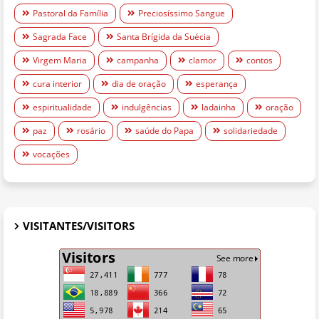
Pastoral da Família
Preciosíssimo Sangue
Sagrada Face
Santa Brígida da Suécia
Virgem Maria
campanha
clamor
contos
cura interior
dia de oração
esperança
espiritualidade
indulgências
ladainha
oração
paz
rosário
saúde do Papa
solidariedade
vocações
VISITANTES/VISITORS