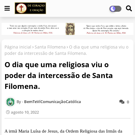
Página inicial
Santa Filomena
O dia que uma religiosa viu o
poder da intercessão de Santa Filomena.
O dia que uma religiosa viu o
poder da intercessão de Santa
Filomena.
BemTeVíComunicaçãoCatólica
0
agosto 10, 2022
A irmã Maria Luísa de Jesus, da
Ordem Religiosa das Irmãs da