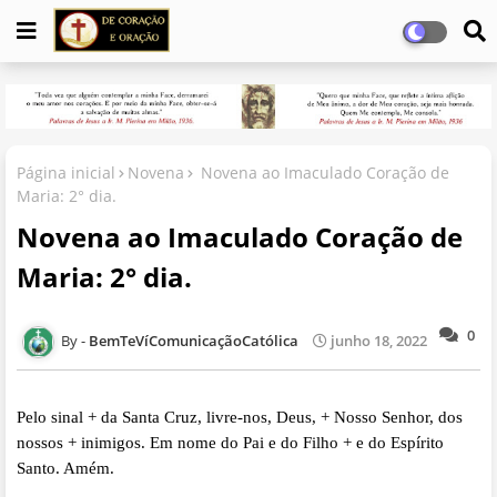
Página inicial
Novena
Novena ao Imaculado Coração de
Maria: 2° dia.
Novena ao Imaculado Coração de
Maria: 2° dia.
0
BemTeVíComunicaçãoCatólica
junho 18, 2022
Pelo sinal + da Santa Cruz, livre-nos, Deus, + Nosso Senhor, dos
nossos + inimigos. Em nome do Pai e do Filho + e do Espírito
Santo. Amém.