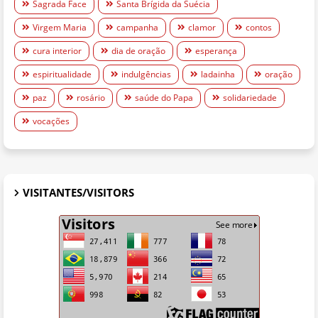
Sagrada Face
Santa Brígida da Suécia
Virgem Maria
campanha
clamor
contos
cura interior
dia de oração
esperança
espiritualidade
indulgências
ladainha
oração
paz
rosário
saúde do Papa
solidariedade
vocações
VISITANTES/VISITORS