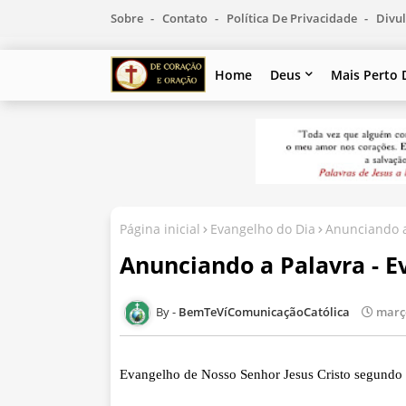
Sobre
Contato
Política De Privacidade
Divul
Home
Deus
Mais Perto 
Página inicial
Evangelho do Dia
Anunciando a
Anunciando a Palavra - E
BemTeVíComunicaçãoCatólica
março
Evangelho de Nosso Senhor Jesus Cristo segundo