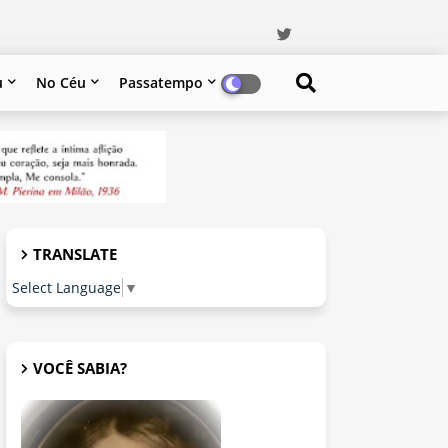
u
No Céu
Passatempo
TRANSLATE
Select Language
▼
VOCÊ SABIA?