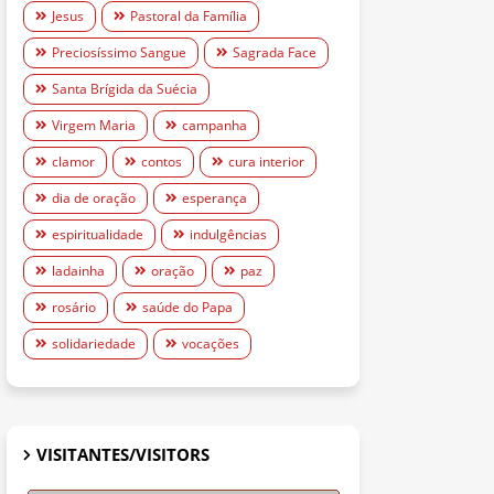
Jesus
Pastoral da Família
Preciosíssimo Sangue
Sagrada Face
Santa Brígida da Suécia
Virgem Maria
campanha
clamor
contos
cura interior
dia de oração
esperança
espiritualidade
indulgências
ladainha
oração
paz
rosário
saúde do Papa
solidariedade
vocações
VISITANTES/VISITORS