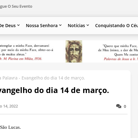
gue O Seu Evento
De Deus
Nossa Senhora
Notícias
Conquistando O Cé
 Palavra - Evangelho do dia 14 de março.
vangelho do dia 14 de março.
 14, 2022
0
 São Lucas.