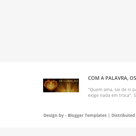
COM A PALAVRA, OS
"Quem ama, sai de si p
exige nada em troca". 
Design by -
Blogger Templates
| Distributed