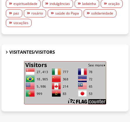
espiritualidade
indulgências
ladainha
oração
paz
rosário
saúde do Papa
solidariedade
vocações
VISITANTES/VISITORS