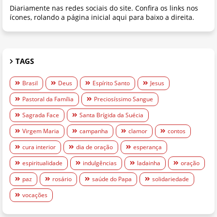
Diariamente nas redes sociais do site. Confira os links nos
ícones, rolando a página inicial aqui para baixo a direita.
TAGS
Brasil
Deus
Espírito Santo
Jesus
Pastoral da Família
Preciosíssimo Sangue
Sagrada Face
Santa Brígida da Suécia
Virgem Maria
campanha
clamor
contos
cura interior
dia de oração
esperança
espiritualidade
indulgências
ladainha
oração
paz
rosário
saúde do Papa
solidariedade
vocações